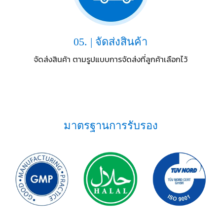
05. | จัดส่งสินค้า
จัดส่งสินค้า ตามรูปแบบการจัดส่งที่ลูกค้าเลือกไว้
ม
า
ต
ร
ฐ
า
น
ก
า
ร
รั
บ
ร
อ
ง