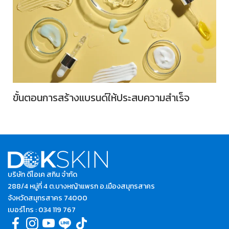
ขั้นตอนการสร้างแบรนด์ให้ประสบความสำเร็จ
บริษัท ดีโอเค สกิน จํากัด
288/4 หมู่ที่ 4 ต.บางหญ้าแพรก อ.เมืองสมุทรสาคร
จังหวัดสมุทรสาคร 74000
เบอร์โทร :
034 119 767