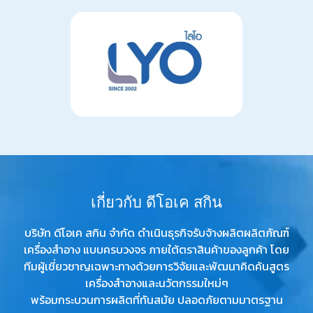
เ
กี่
ย
ว
กั
บ
ดี
โ
อ
เ
ค
ส
กิ
น
บริษัท ดีโอเค สกิน จำกัด ดำเนินธุรกิจรับจ้างผลิตผลิตภัณฑ์
เครื่องสำอาง แบบครบวงจร ภายใต้ตราสินค้าของลูกค้า โดย
ทีมผู้เชี่ยวชาญเฉพาะทางด้วยการวิจัยและพัฒนาคิดค้นสูตร
เครื่องสำอางและนวัตกรรมใหม่ๆ
พร้อมกระบวนการผลิตที่ทันสมัย ปลอดภัยตามมาตรฐาน