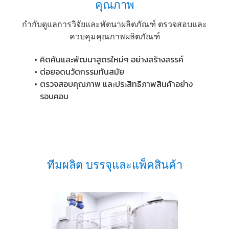
คุณภาพ
กำกับดูแลการวิจัยและพัตนาผลิตภัณฑ์ ตรวจสอบและ
ควบคุมคุณภาพผลิตภัณฑ์
คิ
ด
ค้
น
แ
ล
ะ
พั
ฒ
น
า
สู
ต
ร
ใ
ห
ม่
ๆ
อ
ย่
า
ง
ส
ร้
า
ง
ส
ร
ร
ค์
ต่
อ
ย
อ
ด
น
วั
ต
ก
ร
ร
ม
ทั
น
ส
มั
ย
ต
ร
ว
จ
ส
อ
บ
คุ
ณ
ภ
า
พ
แ
ล
ะ
ป
ร
ะ
สิ
ท
ธิ
ภ
า
พ
สิ
น
ค้
า
อ
ย่
า
ง
ร
อ
บ
ค
อ
บ
ที
ม
ผ
ลิ
ต
บ
ร
ร
จุ
แ
ล
ะ
แ
พ็
ค
สิ
น
ค้
า