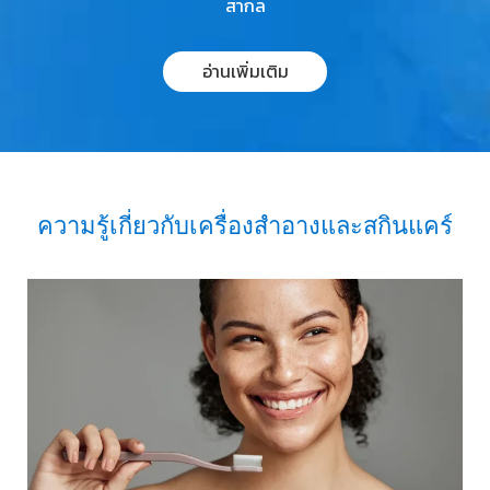
สากล
อ่านเพิ่มเติม
ค
ว
า
ม
รู้
เ
กี่
ย
ว
กั
บ
เ
ค
รื่
อ
ง
สำ
อ
า
ง
แ
ล
ะ
ส
กิ
น
แ
ค
ร์