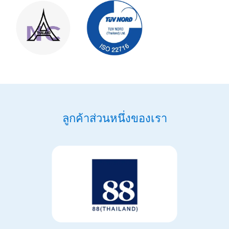
ลู
ก
ค้
า
ส่
ว
น
ห
นึ่
ง
ข
อ
ง
เ
ร
า