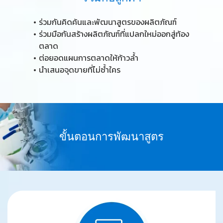
ร่
ว
ม
กั
น
คิ
ด
ค้
น
แ
ล
ะ
พั
ฒ
น
า
สู
ต
ร
ข
อ
ง
ผ
ลิ
ต
ภั
ณ
ฑ์
ร่
ว
ม
มื
อ
กั
น
ส
ร้
า
ง
ผ
ลิ
ต
ภั
ณ
ฑ์
ที่
แ
ป
ล
ก
ใ
ห
ม่
อ
อ
ก
สู่
ท้
อ
ง
ต
ล
า
ด
ต่
อ
ย
อ
ด
แ
ผ
น
ก
า
ร
ต
ล
า
ด
ใ
ห้
ก้
า
ว
ล้ำ
นำ
เ
ส
น
อ
จุ
ด
ข
า
ย
ที่
ไ
ม่
ซ้ำ
ใ
ค
ร
ขั้
น
ต
อ
น
ก
า
ร
พั
ฒ
น
า
สู
ต
ร