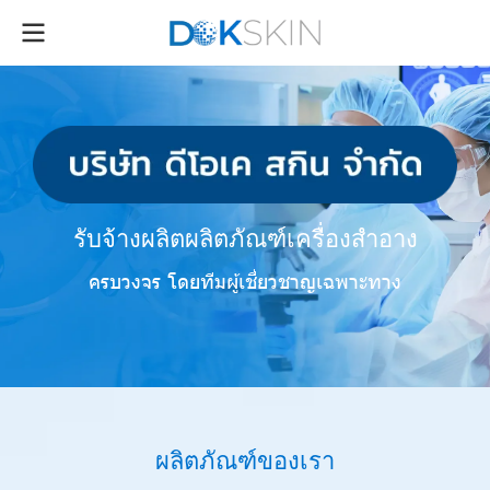
รับจ้างผลิตผลิตภัณฑ์เครื่องสำอาง
ครบวงจร โดยทีมผู้เชี่ยวชาญเฉพาะทาง
ผ
ลิ
ต
ภั
ณ
ฑ์
ข
อ
ง
เ
ร
า